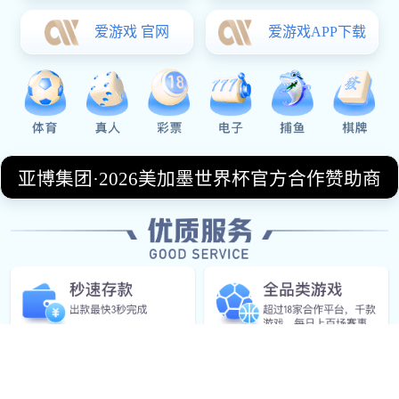
解析双方在攻防两端的较量。从开场阶段的试探与对
攻，到中场阶段的战术调整，再到末节白热化的比分
拉锯，每一个细节...
—
2026-06-03
骑士vs奇才季后赛火药味升级关键对决