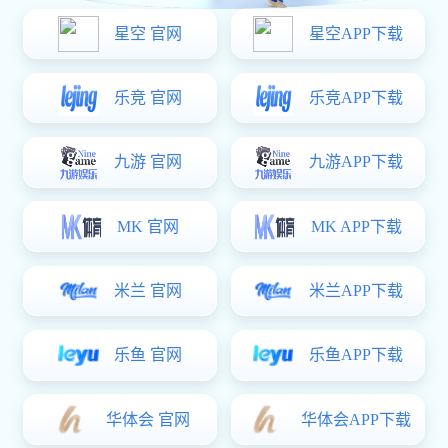
森纳英超巅峰对决看点全面
升级
时间：2026-06-02
英超赛场从来不缺少经典大战，而
利物浦
与
阿森纳
之间的碰撞，更是每个赛季最受关注
的焦点赛事之一。当这场巅峰对决遇上
詹俊激
情解说
，比赛的紧张感与观赏性被进一步放
大。无论是双方豪门之间的战术博弈，还是关
键球员的临场发挥，都在詹俊富有感染力的声
音中变得更加热血澎湃。本文将围绕“
詹俊解
说、英超对决
”两大核心关键词，从比赛氛围、
战术较量、球星表现以及解说魅力等多个角