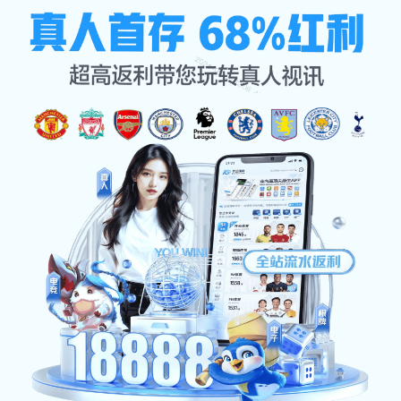
beats·365(中国区)官方网
☰
站
集团新闻
首页 · OUR NEWS
beats·365(中国区)官方网站
热火鏖战快船激烈对决，明