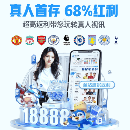
beats·365(中国区)官方网
☰
站
集团新闻
首页 · OUR NEWS
beats·365(中国区)官方网站
马刺与快船第六场鏖战回