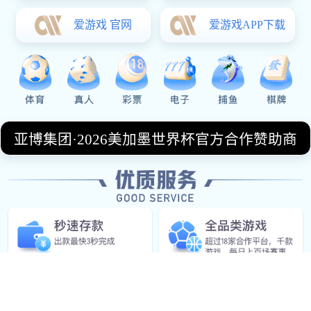
持到终场哨响。本文将从比赛节奏、球星表
现、关键转折、战术博弈等多个角度，对这场
经典鏖战进行深入解析，并提炼
关键时刻、胜
负悬念
两大核心关键词，全面回顾这场令人难
忘的季后赛大战。
1、比赛开局阶段的攻防拉锯战
比赛刚一开始，双方就展现出极高的比赛
强度。
马刺
依靠年轻球员的冲击力迅速提速，
而
快船
则利用经验丰富的阵容稳定节奏。首节
比赛中，两队频繁通过转换进攻得分，外线投
射效率也相当接近。特别是在防守端，双方不
断进行身体对抗，使比赛氛围迅速升温。
在第一节后半段，快船通过连续挡拆找到突破
口，核心球员频繁冲击篮下。与此同时，马刺
则依靠团队传导球不断寻找空位机会。双方比