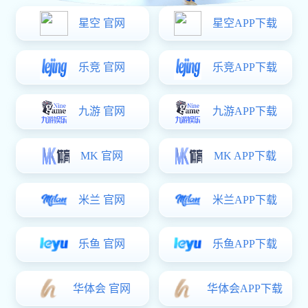
顾：关键时刻与胜负悬念解
析
时间：2026-06-03
马刺与快船第六场比赛堪称整个系列赛最
具戏剧性的对决之一。双方从开场便展开高强
度攻防，比分始终紧咬，比赛节奏在紧张与爆
发之间不断切换。年轻的马刺展现出顽强斗
志，而经验丰富的快船则依靠核心球员的稳定
发挥维持优势。整场比赛中，关键三分、篮下
对抗以及最后几分钟的战术执行，成为决定胜
负的重要因素。尤其在最后阶段，两队连续完
成高难度进攻与关键防守，让比赛悬念一直保