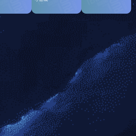
节奏，就必须在开局阶
截与边路协防。这样的
能够尽快取得领先，那
个赛季持续保持稳定竞
更善于利用快速反击寻
织寻找防线空当，并利
时加强对第二落点的争
果。