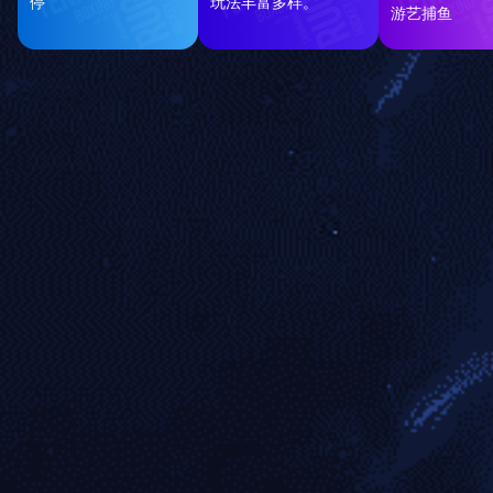
氛围往往能够激发球
段展现更高强度的逼
从近期表现来看，莱
调整让他们在面对强
么主场气势将进一步
2、皇家社会整体实力
相比之下，
皇家
争力，中前场配合流
找机会，这一点将给
此外，皇家社会在控
用边路突破创造射门
夺。只要能够限制主
3、关键球员状态或决