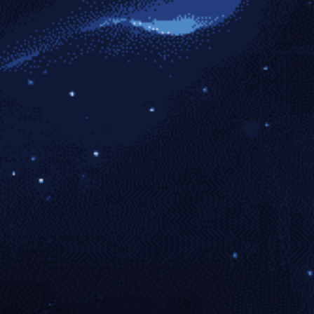
beats365,beat3
总结：
总体来看，这场莱万
主场优势和强烈求胜
特点，因此比赛结果
无论最终谁能够赢
最大的依靠；而对于
势，也将进一步影响
上一篇
荷兰对阵西班牙：