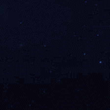
快速入口
SiteMap