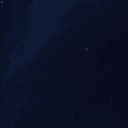
65官网唯一入口,best365官方合作伙伴,beats365官方网站
特主场迎战皇家社会的比赛，无疑是一场充满悬念与竞争意味
欲望，而皇家社会则凭借更加稳定的整体实力占据一定上风。双
也更加难以预测。
下这场
关键三分
争夺战，比赛过程都将十分精彩。对于莱万特
皇家社会来说，稳定发挥与战术执行力则是制胜关键。这场对决
两支球队接下来的联赛走势。
足球战术博弈与青年才俊的较量揭秘