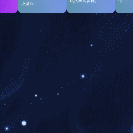
员更强的斗志。面对实力不俗的
皇家社会
，莱万特若想掌控比赛
抢和跑动，通过积极进攻打乱对手部署。
万特在主场比赛中的防守稳定性有所提升，球队更加注重中场拦
队时不再轻易陷入被动。对于这场
关键三分
之战来说，莱万特若
放大，对
西甲联赛
走势也会产生积极影响。
依旧更具竞争力
社会
在阵容深度和战术成熟度方面依旧占据一定优势。球队近几
畅，攻防转换效率也非常出色。尤其是在客场作战时，皇家社会
莱万特后防带来巨大压力。
球率和传球成功率方面长期保持较高水准。球队擅长通过耐心组
机会。面对防守倾向明显的莱万特，皇家社会需要保持耐心，同
队反击，
客场作战
的皇家社会依旧有机会带走宝贵的
三分争夺
成
定比赛走势