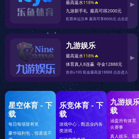
莱万特主场迎战
莱万特与皇家社会的
不仅是一场普通的联
围优势，而
皇家社会
赛节奏与临场调整也
续稳定表现，这场比
也将取决于细节把控
1、主场氛围能否成为
对于
莱万特主场