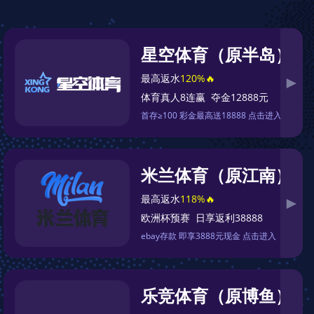
集团新闻
服务宗旨
联系
beat365官网唯一入口
站