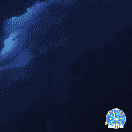
击，通过压缩中后场
不断制造威胁。两队战
日率先进球，比赛局势
于布鲁日而言，如何破
右最终结果。
鲁日的推进节奏将受到
在攻防转换中的效率，
果能够在主场击败布
比赛同样不容有失，一