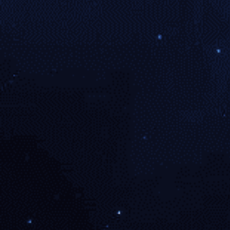
上一篇
科林蒂安激战克鲁
beats·365(中国区)官方网站
🧧🧧😎😎2026美加墨世界杯✅买/比/赛/
✅beats·365(中国区)官方网站👑【yangyufrp.com】
👑⚽ 哪里看球员数据？ 🗓️ 哪里获取完整赛历？ 💬