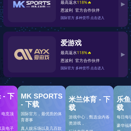
磕布鲁日争夺关键三分黑
时间：2026-06-02
迎来与布鲁日的强强对话，这场比赛不仅关系到双方在积分榜
冠格局。作为联赛中的黑马球队，穆斯克龙近期状态稳定，凭借
则以领头羊身份强势领跑，整体实力与阵容厚度依旧占据优势。
助主场氛围完成阻击，成为本轮最值得关注的话题。无论是战术
，都让这场焦点战充满悬念。
穆斯克龙
、
布鲁日
、
关键三分
、
黑
燃了球迷热情。
穆斯克龙,布鲁日
成为最大底气
在主场展现出了极强的竞争力，多场关键比赛都依靠主场氛围成