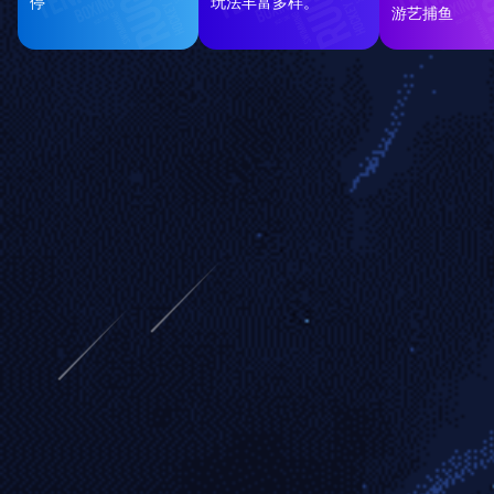
实力不如
布鲁日
，但
高位逼抢和快速回防
此外，主场球迷的支
提升球员斗志。面对
背景下，
主场优势
、
2、布鲁日整体实力依
作为联赛领头羊
率，多名核心球员状
日具备极强的压迫能
beats365,beat3
相比穆斯克龙，布鲁
局势。球队丰富的大
领头羊
、
阵容厚度
、
3、战术对抗将决定比