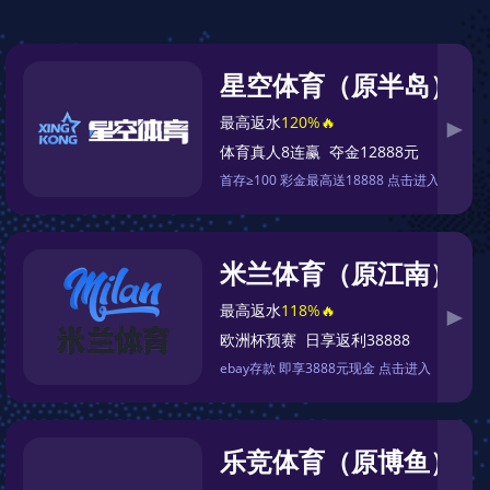
集团新闻
服务宗旨
联系
beat365官网唯一入口
站