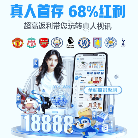
beats·365(中国区)官方网
☰
站
经典案例
首页 · OUR CASES
beats·365(中国区)官方网站
蔚山现代迎战水原三星焦点