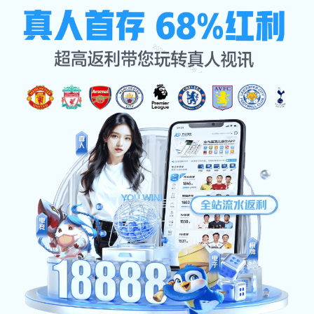
beats·365(中国区)官方网
☰
站
经典案例
首页 · OUR CASES
beats·365(中国区)官方网站
米切尔状态火热阿德巴约强